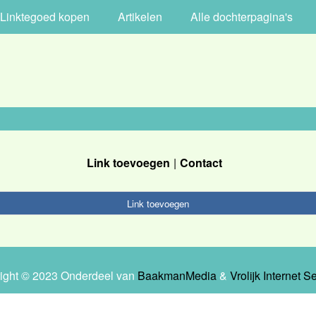
Linktegoed kopen
Artikelen
Alle dochterpagina's
Link toevoegen
Contact
Link toevoegen
ight © 2023 Onderdeel van
BaakmanMedia
&
Vrolijk Internet S